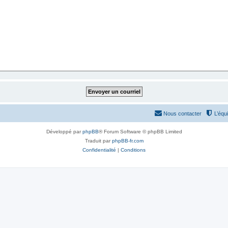
Nous contacter
L’équ
Développé par
phpBB
® Forum Software © phpBB Limited
Traduit par
phpBB-fr.com
Confidentialité
|
Conditions