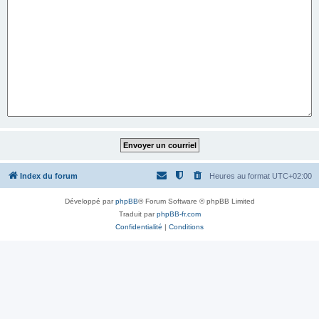
Index du forum
Heures au format
UTC+02:00
Développé par
phpBB
® Forum Software © phpBB Limited
Traduit par
phpBB-fr.com
Confidentialité
|
Conditions