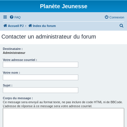
Planète Jeunesse
FAQ
Connexion
R
Accueil PJ
Index du forum
e
Contacter un administrateur du forum
c
h
Destinataire :
Administrateur
e
r
Votre adresse courriel :
c
Votre nom :
h
e
Sujet :
r
Corps du message :
Ce message sera envoyé au format texte, ne pas inclure de code HTML ni de BBCode.
L’adresse de réponse à ce message sera votre adresse courriel.