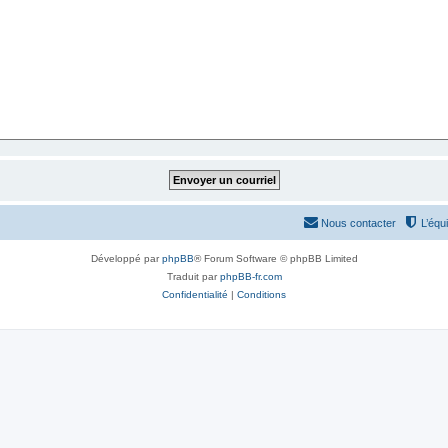
Nous contacter
L’équ
Développé par
phpBB
® Forum Software © phpBB Limited
Traduit par
phpBB-fr.com
Confidentialité
|
Conditions