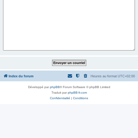
Index du forum
Heures au format
UTC+02:00
Développé par
phpBB
® Forum Software © phpBB Limited
Traduit par
phpBB-fr.com
Confidentialité
|
Conditions