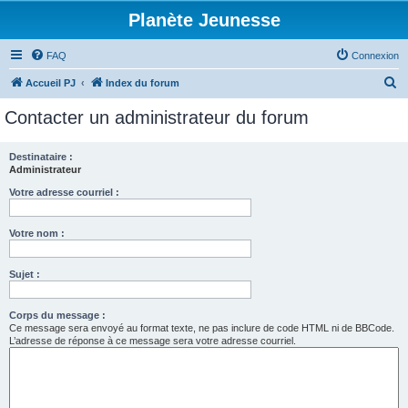
Planète Jeunesse
FAQ
Connexion
R
Accueil PJ
Index du forum
e
Contacter un administrateur du forum
c
h
Destinataire :
Administrateur
e
r
Votre adresse courriel :
c
Votre nom :
h
e
Sujet :
r
Corps du message :
Ce message sera envoyé au format texte, ne pas inclure de code HTML ni de BBCode.
L’adresse de réponse à ce message sera votre adresse courriel.