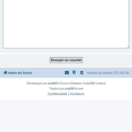
Index du forum
Heures au format
UTC+02:00
Développé par
phpBB
® Forum Software © phpBB Limited
Traduit par
phpBB-fr.com
Confidentialité
|
Conditions