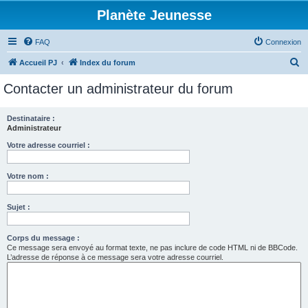
Planète Jeunesse
FAQ
Connexion
R
Accueil PJ
Index du forum
e
Contacter un administrateur du forum
c
h
Destinataire :
Administrateur
e
r
Votre adresse courriel :
c
Votre nom :
h
e
Sujet :
r
Corps du message :
Ce message sera envoyé au format texte, ne pas inclure de code HTML ni de BBCode.
L’adresse de réponse à ce message sera votre adresse courriel.