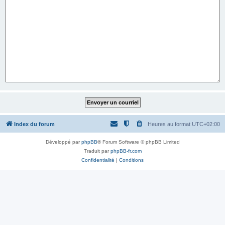
Index du forum
Heures au format
UTC+02:00
Développé par
phpBB
® Forum Software © phpBB Limited
Traduit par
phpBB-fr.com
Confidentialité
|
Conditions