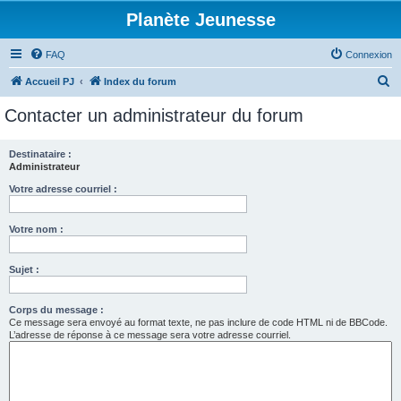
Planète Jeunesse
FAQ
Connexion
R
Accueil PJ
Index du forum
e
Contacter un administrateur du forum
c
h
Destinataire :
Administrateur
e
r
Votre adresse courriel :
c
Votre nom :
h
e
Sujet :
r
Corps du message :
Ce message sera envoyé au format texte, ne pas inclure de code HTML ni de BBCode.
L’adresse de réponse à ce message sera votre adresse courriel.