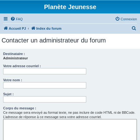
Planète Jeunesse
FAQ
Connexion
R
Accueil PJ
Index du forum
e
Contacter un administrateur du forum
c
h
Destinataire :
Administrateur
e
r
Votre adresse courriel :
c
Votre nom :
h
e
Sujet :
r
Corps du message :
Ce message sera envoyé au format texte, ne pas inclure de code HTML ni de BBCode.
L’adresse de réponse à ce message sera votre adresse courriel.