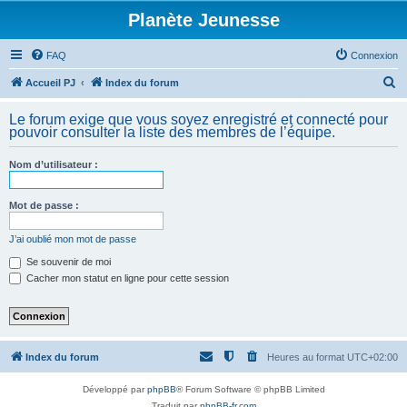
Planète Jeunesse
FAQ
Connexion
R
Accueil PJ
Index du forum
e
Le forum exige que vous soyez enregistré et connecté pour
c
pouvoir consulter la liste des membres de l’équipe.
h
Nom d’utilisateur :
e
r
Mot de passe :
c
h
J’ai oublié mon mot de passe
e
Se souvenir de moi
Cacher mon statut en ligne pour cette session
r
Index du forum
Heures au format
UTC+02:00
Développé par
phpBB
® Forum Software © phpBB Limited
Traduit par
phpBB-fr.com