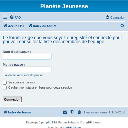
Planète Jeunesse
FAQ
Connexion
R
Accueil PJ
Index du forum
e
Le forum exige que vous soyez enregistré et connecté pour
c
pouvoir consulter la liste des membres de l’équipe.
h
Nom d’utilisateur :
e
r
Mot de passe :
c
h
J’ai oublié mon mot de passe
e
Se souvenir de moi
Cacher mon statut en ligne pour cette session
r
Index du forum
Heures au format
UTC+02:00
Développé par
phpBB
® Forum Software © phpBB Limited
Traduit par
phpBB-fr.com