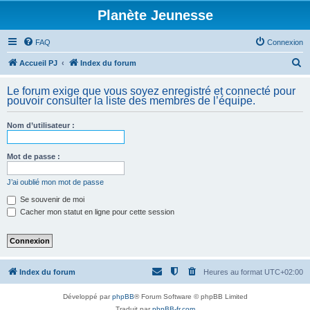
Planète Jeunesse
FAQ
Connexion
R
Accueil PJ
Index du forum
e
Le forum exige que vous soyez enregistré et connecté pour
c
pouvoir consulter la liste des membres de l’équipe.
h
Nom d’utilisateur :
e
r
Mot de passe :
c
h
J’ai oublié mon mot de passe
e
Se souvenir de moi
Cacher mon statut en ligne pour cette session
r
Index du forum
Heures au format
UTC+02:00
Développé par
phpBB
® Forum Software © phpBB Limited
Traduit par
phpBB-fr.com