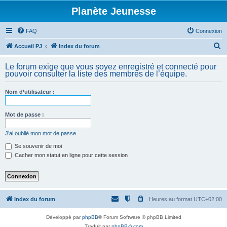
Planète Jeunesse
FAQ
Connexion
R
Accueil PJ
Index du forum
e
Le forum exige que vous soyez enregistré et connecté pour
c
pouvoir consulter la liste des membres de l’équipe.
h
Nom d’utilisateur :
e
r
Mot de passe :
c
h
J’ai oublié mon mot de passe
e
Se souvenir de moi
Cacher mon statut en ligne pour cette session
r
Index du forum
Heures au format
UTC+02:00
Développé par
phpBB
® Forum Software © phpBB Limited
Traduit par
phpBB-fr.com