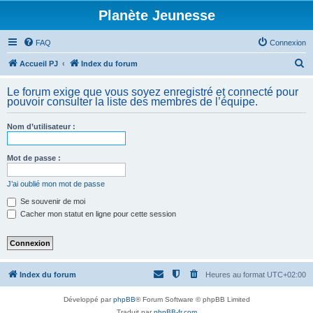
Planète Jeunesse
FAQ
Connexion
R
Accueil PJ
Index du forum
e
Le forum exige que vous soyez enregistré et connecté pour
c
pouvoir consulter la liste des membres de l’équipe.
h
Nom d’utilisateur :
e
r
Mot de passe :
c
h
J’ai oublié mon mot de passe
e
Se souvenir de moi
Cacher mon statut en ligne pour cette session
r
Index du forum
Heures au format
UTC+02:00
Développé par
phpBB
® Forum Software © phpBB Limited
Traduit par
phpBB-fr.com