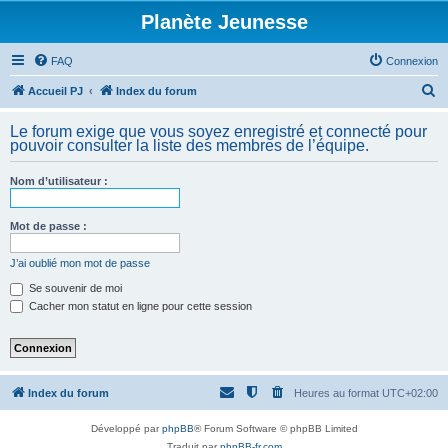
Planète Jeunesse
FAQ
Connexion
R
Accueil PJ
Index du forum
e
Le forum exige que vous soyez enregistré et connecté pour
c
pouvoir consulter la liste des membres de l’équipe.
h
Nom d’utilisateur :
e
r
Mot de passe :
c
h
J’ai oublié mon mot de passe
e
Se souvenir de moi
Cacher mon statut en ligne pour cette session
r
Index du forum
Heures au format
UTC+02:00
Développé par
phpBB
® Forum Software © phpBB Limited
Traduit par
phpBB-fr.com