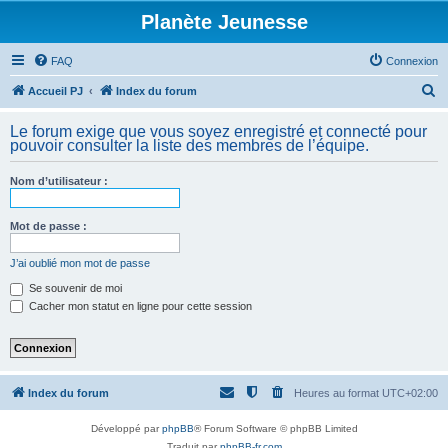
Planète Jeunesse
FAQ
Connexion
R
Accueil PJ
Index du forum
e
Le forum exige que vous soyez enregistré et connecté pour
c
pouvoir consulter la liste des membres de l’équipe.
h
Nom d’utilisateur :
e
r
Mot de passe :
c
h
J’ai oublié mon mot de passe
e
Se souvenir de moi
Cacher mon statut en ligne pour cette session
r
Index du forum
Heures au format
UTC+02:00
Développé par
phpBB
® Forum Software © phpBB Limited
Traduit par
phpBB-fr.com