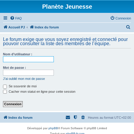
Planète Jeunesse
FAQ
Connexion
R
Accueil PJ
Index du forum
e
Le forum exige que vous soyez enregistré et connecté pour
c
pouvoir consulter la liste des membres de l’équipe.
h
Nom d’utilisateur :
e
r
Mot de passe :
c
h
J’ai oublié mon mot de passe
e
Se souvenir de moi
Cacher mon statut en ligne pour cette session
r
Index du forum
Heures au format
UTC+02:00
Développé par
phpBB
® Forum Software © phpBB Limited
Traduit par
phpBB-fr.com