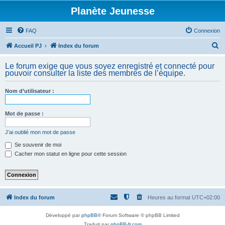
Planète Jeunesse
FAQ
Connexion
R
Accueil PJ
Index du forum
e
Le forum exige que vous soyez enregistré et connecté pour
c
pouvoir consulter la liste des membres de l’équipe.
h
Nom d’utilisateur :
e
r
Mot de passe :
c
h
J’ai oublié mon mot de passe
e
Se souvenir de moi
Cacher mon statut en ligne pour cette session
r
Index du forum
Heures au format
UTC+02:00
Développé par
phpBB
® Forum Software © phpBB Limited
Traduit par
phpBB-fr.com