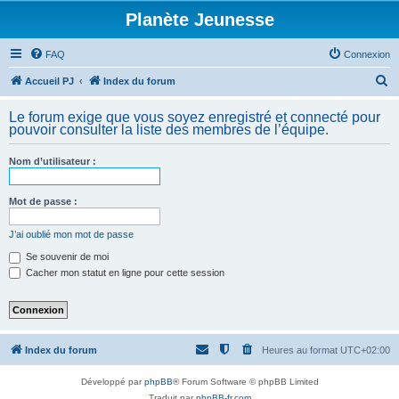
Planète Jeunesse
FAQ
Connexion
R
Accueil PJ
Index du forum
e
Le forum exige que vous soyez enregistré et connecté pour
c
pouvoir consulter la liste des membres de l’équipe.
h
Nom d’utilisateur :
e
r
Mot de passe :
c
h
J’ai oublié mon mot de passe
e
Se souvenir de moi
Cacher mon statut en ligne pour cette session
r
Index du forum
Heures au format
UTC+02:00
Développé par
phpBB
® Forum Software © phpBB Limited
Traduit par
phpBB-fr.com