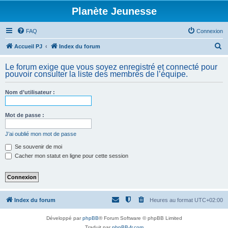
Planète Jeunesse
FAQ
Connexion
R
Accueil PJ
Index du forum
e
Le forum exige que vous soyez enregistré et connecté pour
c
pouvoir consulter la liste des membres de l’équipe.
h
Nom d’utilisateur :
e
r
Mot de passe :
c
h
J’ai oublié mon mot de passe
e
Se souvenir de moi
Cacher mon statut en ligne pour cette session
r
Index du forum
Heures au format
UTC+02:00
Développé par
phpBB
® Forum Software © phpBB Limited
Traduit par
phpBB-fr.com