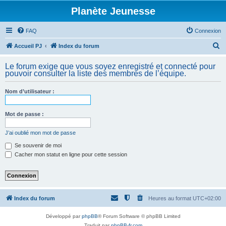
Planète Jeunesse
FAQ
Connexion
R
Accueil PJ
Index du forum
e
Le forum exige que vous soyez enregistré et connecté pour
c
pouvoir consulter la liste des membres de l’équipe.
h
Nom d’utilisateur :
e
r
Mot de passe :
c
h
J’ai oublié mon mot de passe
e
Se souvenir de moi
Cacher mon statut en ligne pour cette session
r
Index du forum
Heures au format
UTC+02:00
Développé par
phpBB
® Forum Software © phpBB Limited
Traduit par
phpBB-fr.com