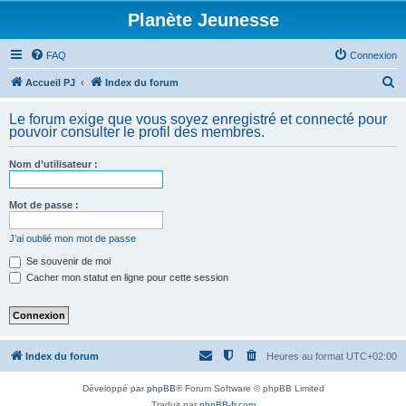
Planète Jeunesse
FAQ
Connexion
R
Accueil PJ
Index du forum
e
Le forum exige que vous soyez enregistré et connecté pour
c
pouvoir consulter le profil des membres.
h
Nom d’utilisateur :
e
r
Mot de passe :
c
h
J’ai oublié mon mot de passe
e
Se souvenir de moi
Cacher mon statut en ligne pour cette session
r
Index du forum
Heures au format
UTC+02:00
Développé par
phpBB
® Forum Software © phpBB Limited
Traduit par
phpBB-fr.com