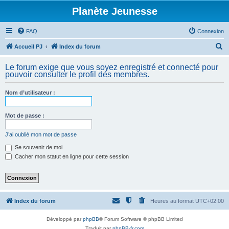
Planète Jeunesse
FAQ
Connexion
R
Accueil PJ
Index du forum
e
Le forum exige que vous soyez enregistré et connecté pour
c
pouvoir consulter le profil des membres.
h
Nom d’utilisateur :
e
r
Mot de passe :
c
h
J’ai oublié mon mot de passe
e
Se souvenir de moi
Cacher mon statut en ligne pour cette session
r
Index du forum
Heures au format
UTC+02:00
Développé par
phpBB
® Forum Software © phpBB Limited
Traduit par
phpBB-fr.com