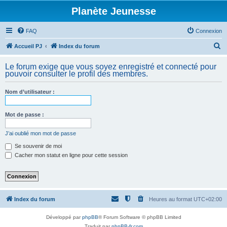
Planète Jeunesse
FAQ
Connexion
R
Accueil PJ
Index du forum
e
Le forum exige que vous soyez enregistré et connecté pour
c
pouvoir consulter le profil des membres.
h
Nom d’utilisateur :
e
r
Mot de passe :
c
h
J’ai oublié mon mot de passe
e
Se souvenir de moi
Cacher mon statut en ligne pour cette session
r
Index du forum
Heures au format
UTC+02:00
Développé par
phpBB
® Forum Software © phpBB Limited
Traduit par
phpBB-fr.com