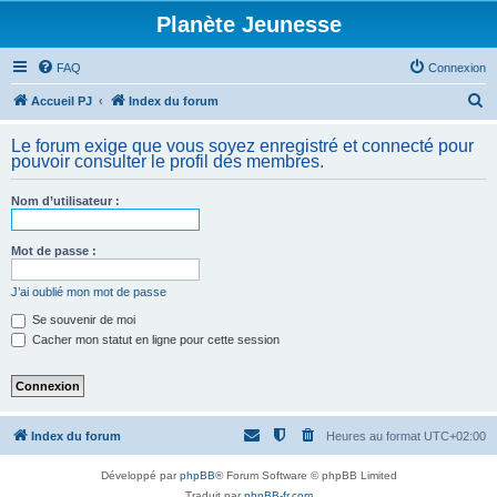
Planète Jeunesse
FAQ
Connexion
R
Accueil PJ
Index du forum
e
Le forum exige que vous soyez enregistré et connecté pour
c
pouvoir consulter le profil des membres.
h
Nom d’utilisateur :
e
r
Mot de passe :
c
h
J’ai oublié mon mot de passe
e
Se souvenir de moi
Cacher mon statut en ligne pour cette session
r
Index du forum
Heures au format
UTC+02:00
Développé par
phpBB
® Forum Software © phpBB Limited
Traduit par
phpBB-fr.com