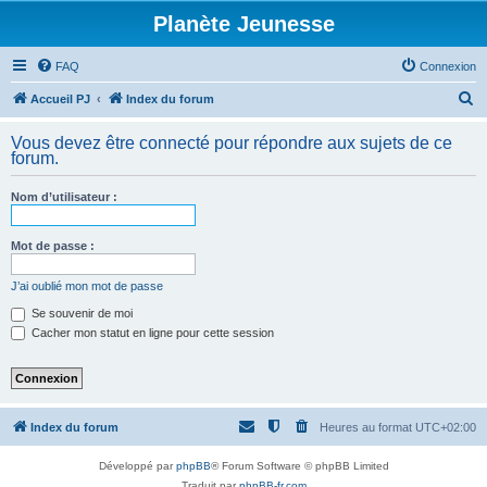
Planète Jeunesse
FAQ
Connexion
R
Accueil PJ
Index du forum
e
Vous devez être connecté pour répondre aux sujets de ce
c
forum.
h
Nom d’utilisateur :
e
r
Mot de passe :
c
h
J’ai oublié mon mot de passe
e
Se souvenir de moi
Cacher mon statut en ligne pour cette session
r
Index du forum
Heures au format
UTC+02:00
Développé par
phpBB
® Forum Software © phpBB Limited
Traduit par
phpBB-fr.com