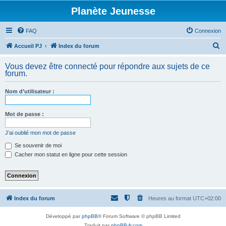
Planète Jeunesse
FAQ
Connexion
R
Accueil PJ
Index du forum
e
Vous devez être connecté pour répondre aux sujets de ce
c
forum.
h
Nom d’utilisateur :
e
r
Mot de passe :
c
h
J’ai oublié mon mot de passe
e
Se souvenir de moi
Cacher mon statut en ligne pour cette session
r
Index du forum
Heures au format
UTC+02:00
Développé par
phpBB
® Forum Software © phpBB Limited
Traduit par
phpBB-fr.com