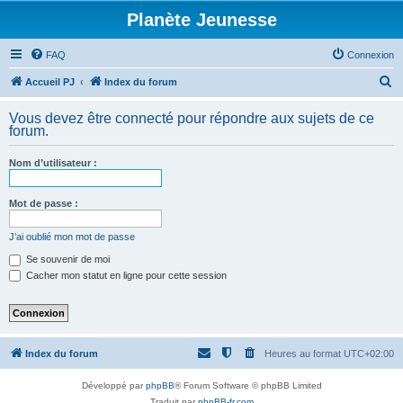
Planète Jeunesse
FAQ
Connexion
R
Accueil PJ
Index du forum
e
Vous devez être connecté pour répondre aux sujets de ce
c
forum.
h
Nom d’utilisateur :
e
r
Mot de passe :
c
h
J’ai oublié mon mot de passe
e
Se souvenir de moi
Cacher mon statut en ligne pour cette session
r
Index du forum
Heures au format
UTC+02:00
Développé par
phpBB
® Forum Software © phpBB Limited
Traduit par
phpBB-fr.com