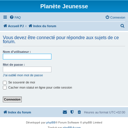
Planète Jeunesse
FAQ
Connexion
R
Accueil PJ
Index du forum
e
Vous devez être connecté pour répondre aux sujets de ce
c
forum.
h
Nom d’utilisateur :
e
r
Mot de passe :
c
h
J’ai oublié mon mot de passe
e
Se souvenir de moi
Cacher mon statut en ligne pour cette session
r
Index du forum
Heures au format
UTC+02:00
Développé par
phpBB
® Forum Software © phpBB Limited
Traduit par
phpBB-fr.com