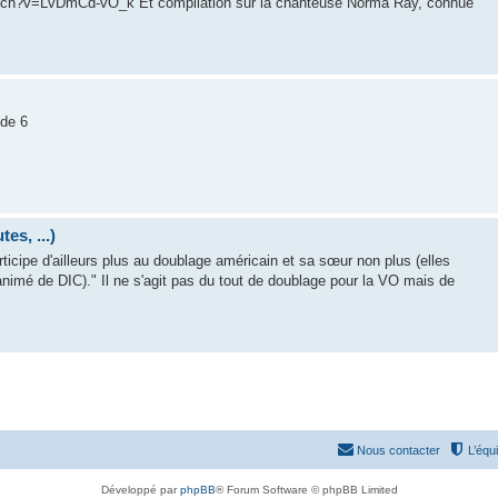
atch?v=LvDmCd-vO_k Et compilation sur la chanteuse Norma Ray, connue
ode 6
es, ...)
rticipe d'ailleurs plus au doublage américain et sa sœur non plus (elles
animé de DIC)." Il ne s'agit pas du tout de doublage pour la VO mais de
Nous contacter
L’équ
Développé par
phpBB
® Forum Software © phpBB Limited