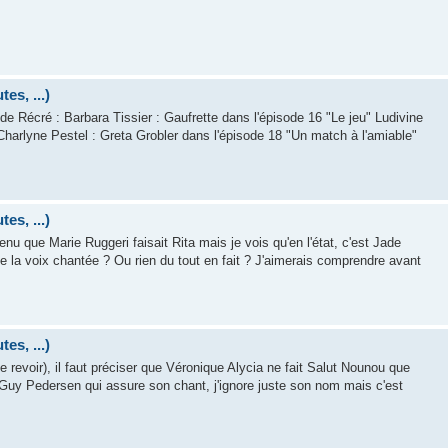
es, ...)
 de Récré : Barbara Tissier : Gaufrette dans l'épisode 16 "Le jeu" Ludivine
Charlyne Pestel : Greta Grobler dans l'épisode 18 "Un match à l'amiable"
es, ...)
retenu que Marie Ruggeri faisait Rita mais je vois qu'en l'état, c'est Jade
e la voix chantée ? Ou rien du tout en fait ? J'aimerais comprendre avant
es, ...)
e revoir), il faut préciser que Véronique Alycia ne fait Salut Nounou que
 Guy Pedersen qui assure son chant, j'ignore juste son nom mais c'est