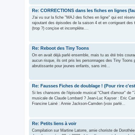
Re: CORRECTIONS dans les fiches en lignes (faut
J'ai vu sur la fiche "MAJ des fiches en ligne" qui est réser
rajoutant des épisodes de la saison 4 et en corrigeant des ti
(trop ?) conçise et incomplète....
Re: Reboot des Tiny Toons
On en avait déjà parlé ensemble, mais tu as été très courag
aucun risque, ils ont pris les personnages des Tiny Toons 
abrutissante pour jeunes enfants, sans irré...
Re: Fausses Fiches de doublage ! (Pour rire c'est
Si les chansons de l'épisode musical "Chant d'amour" de "7
musicale de Claude Lombard ? Jean-Luc Kayser : Eric Camde
Francine Lainé : Annie Jackson-Camden (voix parlé...
Re: Petits liens à voir
Compilation sur Martine Latorre, amie choriste de Dorothé