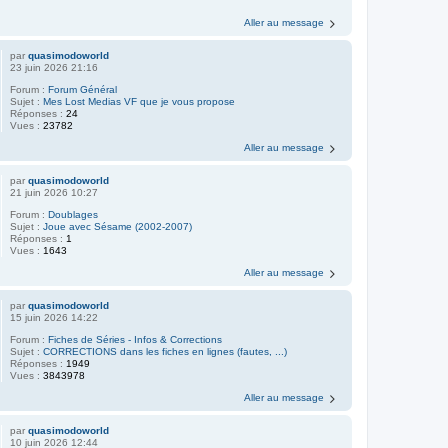
Aller au message
par
quasimodoworld
23 juin 2026 21:16
Forum :
Forum Général
Sujet :
Mes Lost Medias VF que je vous propose
Réponses :
24
Vues :
23782
Aller au message
par
quasimodoworld
21 juin 2026 10:27
Forum :
Doublages
Sujet :
Joue avec Sésame (2002-2007)
Réponses :
1
Vues :
1643
Aller au message
par
quasimodoworld
15 juin 2026 14:22
Forum :
Fiches de Séries - Infos & Corrections
Sujet :
CORRECTIONS dans les fiches en lignes (fautes, ...)
Réponses :
1949
Vues :
3843978
Aller au message
par
quasimodoworld
10 juin 2026 12:44