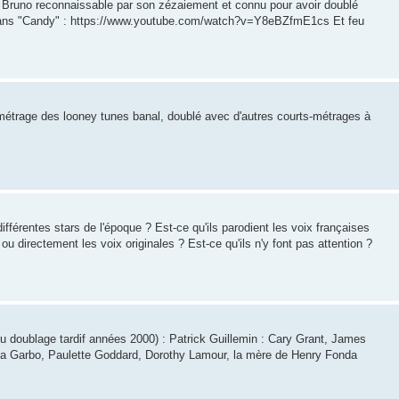
he Bruno reconnaissable par son zézaiement et connu pour avoir doublé
dans "Candy" : https://www.youtube.com/watch?v=Y8eBZfmE1cs Et feu
métrage des looney tunes banal, doublé avec d'autres courts-métrages à
fférentes stars de l'époque ? Est-ce qu'ils parodient les voix françaises
u directement les voix originales ? Est-ce qu'ils n'y font pas attention ?
u doublage tardif années 2000) : Patrick Guillemin : Cary Grant, James
eta Garbo, Paulette Goddard, Dorothy Lamour, la mère de Henry Fonda