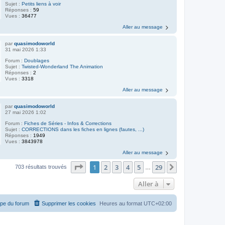
Sujet :
Petits liens à voir
Réponses :
59
Vues :
36477
Aller au message
par
quasimodoworld
31 mai 2026 1:33
Forum :
Doublages
Sujet :
Twisted-Wonderland The Animation
Réponses :
2
Vues :
3318
Aller au message
par
quasimodoworld
27 mai 2026 1:02
Forum :
Fiches de Séries - Infos & Corrections
Sujet :
CORRECTIONS dans les fiches en lignes (fautes, ...)
Réponses :
1949
Vues :
3843978
Aller au message
Page
1
sur
29
1
2
3
4
5
29
Suivante
703 résultats trouvés
…
Aller à
ipe du forum
Supprimer les cookies
Heures au format
UTC+02:00