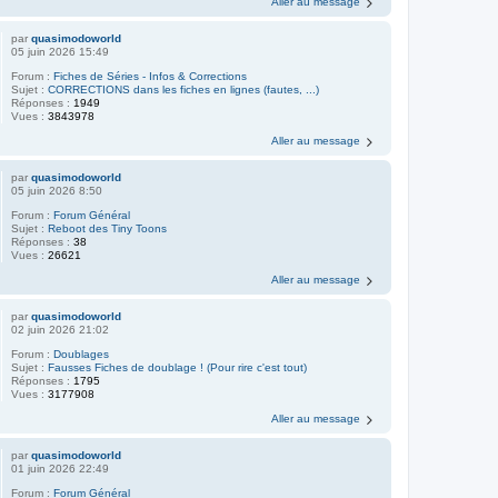
Aller au message
par
quasimodoworld
05 juin 2026 15:49
Forum :
Fiches de Séries - Infos & Corrections
Sujet :
CORRECTIONS dans les fiches en lignes (fautes, ...)
Réponses :
1949
Vues :
3843978
Aller au message
par
quasimodoworld
05 juin 2026 8:50
Forum :
Forum Général
Sujet :
Reboot des Tiny Toons
Réponses :
38
Vues :
26621
Aller au message
par
quasimodoworld
02 juin 2026 21:02
Forum :
Doublages
Sujet :
Fausses Fiches de doublage ! (Pour rire c'est tout)
Réponses :
1795
Vues :
3177908
Aller au message
par
quasimodoworld
01 juin 2026 22:49
Forum :
Forum Général