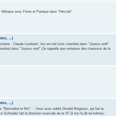
c Métayer avec Peine et Panique dans "Hercule".
es, ...)
s océans : Claude Lombard : Arc-en-ciel (voix chantée) dans "Joyeux noël"
chantée) dans "Joyeux noël" (Je rappelle que certaines des chansons de la
es, ...)
s "Razmoket le film" : - Vous avez oublié Donald Reignoux, qui fait la
chreider fait la direction musicale de la VF (il me l'a dit lui-même) -