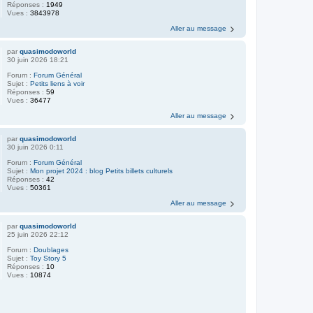
Réponses :
1949
Vues :
3843978
Aller au message
par
quasimodoworld
30 juin 2026 18:21
Forum :
Forum Général
Sujet :
Petits liens à voir
Réponses :
59
Vues :
36477
Aller au message
par
quasimodoworld
30 juin 2026 0:11
Forum :
Forum Général
Sujet :
Mon projet 2024 : blog Petits billets culturels
Réponses :
42
Vues :
50361
Aller au message
par
quasimodoworld
25 juin 2026 22:12
Forum :
Doublages
Sujet :
Toy Story 5
Réponses :
10
Vues :
10874