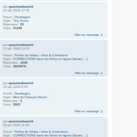
par
quasimodoworld
20 juil. 2026 17:30
Forum :
Doublages
Sujet :
Tiny Toons
Réponses :
55
Vues :
51169
Aller au message
par
quasimodoworld
13 juil. 2026 23:35
Forum :
Fiches de Séries - Infos & Corrections
Sujet :
CORRECTIONS dans les fiches en lignes (fautes, ...)
Réponses :
1949
Vues :
3843978
Aller au message
par
quasimodoworld
12 juil. 2026 0:34
Forum :
Doublages
Sujet :
Mort de François Siener
Réponses :
3
Vues :
5802
Aller au message
par
quasimodoworld
03 juil. 2026 11:59
Forum :
Fiches de Séries - Infos & Corrections
Sujet :
CORRECTIONS dans les fiches en lignes (fautes, ...)