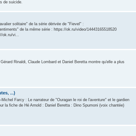
s de suicide.
lier solitaire" de la série dérivée de "Fievel" :
entiments" de la même série : https://ok.ru/video/14443165518520
/ok.ru/vi...
e Gérard Rinaldi, Claude Lombard et Daniel Beretta montre qu'elle a plus
es, ...)
-Michel Farcy : Le narrateur de "Ouragan le roi de l'aventure" et le gardien
ur la fiche de Hé Arnold : Daniel Beretta : Dino Spumoni (voix chantée)