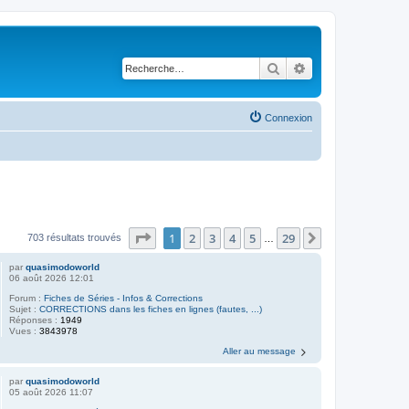
Rechercher
Recherche avancé
Connexion
Page
1
sur
29
1
2
3
4
5
29
Suivante
703 résultats trouvés
…
par
quasimodoworld
06 août 2026 12:01
Forum :
Fiches de Séries - Infos & Corrections
Sujet :
CORRECTIONS dans les fiches en lignes (fautes, ...)
Réponses :
1949
Vues :
3843978
Aller au message
par
quasimodoworld
05 août 2026 11:07