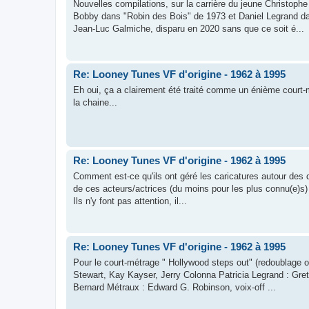
Nouvelles compilations, sur la carrière du jeune Christop
Bobby dans "Robin des Bois" de 1973 et Daniel Legrand 
Jean-Luc Galmiche, disparu en 2020 sans que ce soit é...
Re: Looney Tunes VF d'origine - 1962 à 1995
Eh oui, ça a clairement été traité comme un énième court-
la chaine...
Re: Looney Tunes VF d'origine - 1962 à 1995
Comment est-ce qu'ils ont géré les caricatures autour des di
de ces acteurs/actrices (du moins pour les plus connu(e)s) o
Ils n'y font pas attention, il...
Re: Looney Tunes VF d'origine - 1962 à 1995
Pour le court-métrage " Hollywood steps out" (redoublage o
Stewart, Kay Kayser, Jerry Colonna Patricia Legrand : Gr
Bernard Métraux : Edward G. Robinson, voix-off ...