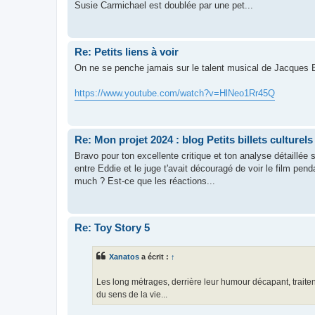
Susie Carmichael est doublée par une pet...
Re: Petits liens à voir
On ne se penche jamais sur le talent musical de Jacques Ba
https://www.youtube.com/watch?v=HlNeo1Rr45Q
Re: Mon projet 2024 : blog Petits billets culturels
Bravo pour ton excellente critique et ton analyse détaillée 
entre Eddie et le juge t'avait découragé de voir le film pend
much ? Est-ce que les réactions...
Re: Toy Story 5
Xanatos
a écrit :
↑
Les long métrages, derrière leur humour décapant, traiten
du sens de la vie...