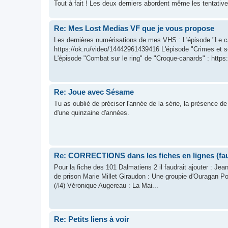
Tout à fait ! Les deux derniers abordent même les tentative
Re: Mes Lost Medias VF que je vous propose
Les dernières numérisations de mes VHS : L'épisode "Le cava
https://ok.ru/video/14442961439416 L'épisode "Crimes et s
L'épisode "Combat sur le ring" de "Croque-canards" : https:/
Re: Joue avec Sésame
Tu as oublié de préciser l'année de la série, la présence d
d'une quinzaine d'années.
Re: CORRECTIONS dans les fiches en lignes (faut
Pour la fiche des 101 Dalmatiens 2 il faudrait ajouter : Jean
de prison Marie Millet Giraudon : Une groupie d'Ouragan Po
(#4) Véronique Augereau : La Mai...
Re: Petits liens à voir