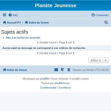
Planète Jeunesse
FAQ
Connexion
R
Accueil PJ
Index du forum
e
Sujets actifs
c
Aller à la recherche avancée
h
0 résultat trouvé • Page
1
sur
1
e
Aucun sujet ou message ne correspond à vos critères de recherche.
r
0 résultat trouvé • Page
1
sur
1
c
Aller à
h
Index du forum
Heures au format
UTC+02:00
e
r
Développé par
phpBB
® Forum Software © phpBB Limited
Traduit par
phpBB-fr.com
Confidentialité
|
Conditions