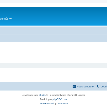
sionnés ^^
Nous contacter
L’équ
Développé par
phpBB
® Forum Software © phpBB Limited
Traduit par
phpBB-fr.com
Confidentialité
|
Conditions