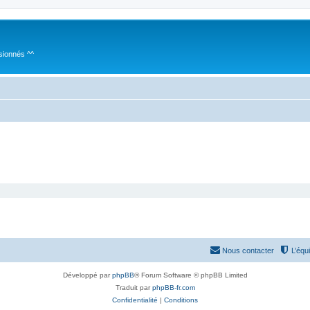
sionnés ^^
Nous contacter
L’équ
Développé par
phpBB
® Forum Software © phpBB Limited
Traduit par
phpBB-fr.com
Confidentialité
|
Conditions