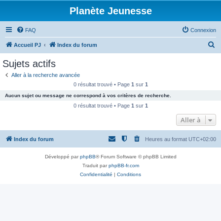
Planète Jeunesse
FAQ
Connexion
R
Accueil PJ
Index du forum
e
Sujets actifs
c
Aller à la recherche avancée
h
0 résultat trouvé • Page
1
sur
1
e
Aucun sujet ou message ne correspond à vos critères de recherche.
r
0 résultat trouvé • Page
1
sur
1
c
Aller à
h
Index du forum
Heures au format
UTC+02:00
e
r
Développé par
phpBB
® Forum Software © phpBB Limited
Traduit par
phpBB-fr.com
Confidentialité
|
Conditions