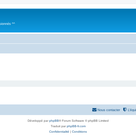
sionnés ^^
Nous contacter
L’équ
Développé par
phpBB
® Forum Software © phpBB Limited
Traduit par
phpBB-fr.com
Confidentialité
|
Conditions