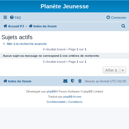
Planète Jeunesse
FAQ
Connexion
R
Accueil PJ
Index du forum
e
Sujets actifs
c
Aller à la recherche avancée
h
0 résultat trouvé • Page
1
sur
1
e
Aucun sujet ou message ne correspond à vos critères de recherche.
r
0 résultat trouvé • Page
1
sur
1
c
Aller à
h
Index du forum
Heures au format
UTC+02:00
e
r
Développé par
phpBB
® Forum Software © phpBB Limited
Traduit par
phpBB-fr.com
Confidentialité
|
Conditions