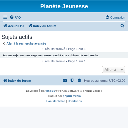
Planète Jeunesse
FAQ
Connexion
R
Accueil PJ
Index du forum
e
Sujets actifs
c
Aller à la recherche avancée
h
0 résultat trouvé • Page
1
sur
1
e
Aucun sujet ou message ne correspond à vos critères de recherche.
r
0 résultat trouvé • Page
1
sur
1
c
Aller à
h
Index du forum
Heures au format
UTC+02:00
e
r
Développé par
phpBB
® Forum Software © phpBB Limited
Traduit par
phpBB-fr.com
Confidentialité
|
Conditions