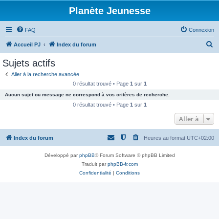
Planète Jeunesse
FAQ
Connexion
R
Accueil PJ
Index du forum
e
Sujets actifs
c
Aller à la recherche avancée
h
0 résultat trouvé • Page
1
sur
1
e
Aucun sujet ou message ne correspond à vos critères de recherche.
r
0 résultat trouvé • Page
1
sur
1
c
Aller à
h
Index du forum
Heures au format
UTC+02:00
e
r
Développé par
phpBB
® Forum Software © phpBB Limited
Traduit par
phpBB-fr.com
Confidentialité
|
Conditions