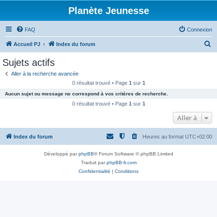
Planète Jeunesse
FAQ
Connexion
R
Accueil PJ
Index du forum
e
Sujets actifs
c
Aller à la recherche avancée
h
0 résultat trouvé • Page
1
sur
1
e
Aucun sujet ou message ne correspond à vos critères de recherche.
r
0 résultat trouvé • Page
1
sur
1
c
Aller à
h
Index du forum
Heures au format
UTC+02:00
e
r
Développé par
phpBB
® Forum Software © phpBB Limited
Traduit par
phpBB-fr.com
Confidentialité
|
Conditions