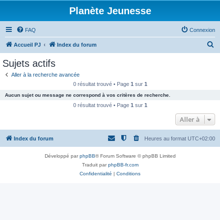
Planète Jeunesse
FAQ
Connexion
R
Accueil PJ
Index du forum
e
Sujets actifs
c
Aller à la recherche avancée
h
0 résultat trouvé • Page
1
sur
1
e
Aucun sujet ou message ne correspond à vos critères de recherche.
r
0 résultat trouvé • Page
1
sur
1
c
Aller à
h
Index du forum
Heures au format
UTC+02:00
e
r
Développé par
phpBB
® Forum Software © phpBB Limited
Traduit par
phpBB-fr.com
Confidentialité
|
Conditions