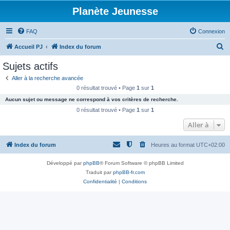
Planète Jeunesse
FAQ
Connexion
R
Accueil PJ
Index du forum
e
Sujets actifs
c
Aller à la recherche avancée
h
0 résultat trouvé • Page
1
sur
1
e
Aucun sujet ou message ne correspond à vos critères de recherche.
r
0 résultat trouvé • Page
1
sur
1
c
Aller à
h
Index du forum
Heures au format
UTC+02:00
e
r
Développé par
phpBB
® Forum Software © phpBB Limited
Traduit par
phpBB-fr.com
Confidentialité
|
Conditions