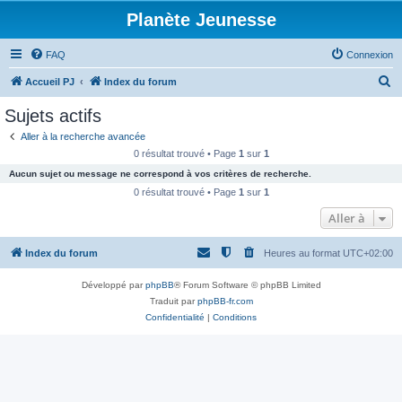
Planète Jeunesse
FAQ
Connexion
R
Accueil PJ
Index du forum
e
Sujets actifs
c
Aller à la recherche avancée
h
0 résultat trouvé • Page
1
sur
1
e
Aucun sujet ou message ne correspond à vos critères de recherche.
r
0 résultat trouvé • Page
1
sur
1
c
Aller à
h
Index du forum
Heures au format
UTC+02:00
e
r
Développé par
phpBB
® Forum Software © phpBB Limited
Traduit par
phpBB-fr.com
Confidentialité
|
Conditions