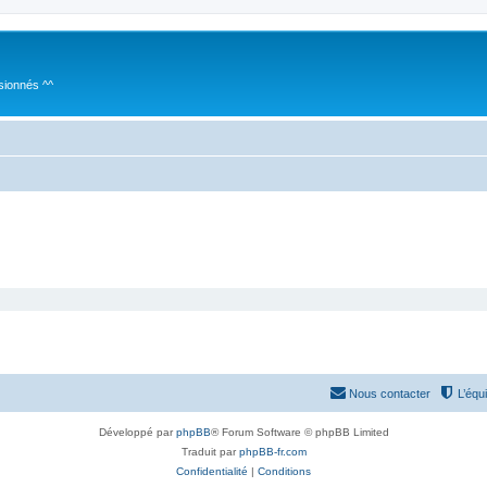
sionnés ^^
Nous contacter
L’équ
Développé par
phpBB
® Forum Software © phpBB Limited
Traduit par
phpBB-fr.com
Confidentialité
|
Conditions