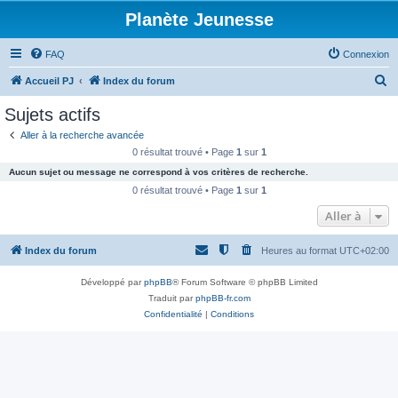
Planète Jeunesse
FAQ
Connexion
R
Accueil PJ
Index du forum
e
Sujets actifs
c
Aller à la recherche avancée
h
0 résultat trouvé • Page
1
sur
1
e
Aucun sujet ou message ne correspond à vos critères de recherche.
r
0 résultat trouvé • Page
1
sur
1
c
Aller à
h
Index du forum
Heures au format
UTC+02:00
e
r
Développé par
phpBB
® Forum Software © phpBB Limited
Traduit par
phpBB-fr.com
Confidentialité
|
Conditions