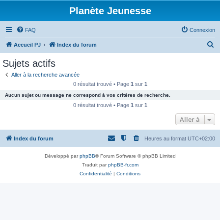
Planète Jeunesse
FAQ
Connexion
R
Accueil PJ
Index du forum
e
Sujets actifs
c
Aller à la recherche avancée
h
0 résultat trouvé • Page
1
sur
1
e
Aucun sujet ou message ne correspond à vos critères de recherche.
r
0 résultat trouvé • Page
1
sur
1
c
Aller à
h
Index du forum
Heures au format
UTC+02:00
e
r
Développé par
phpBB
® Forum Software © phpBB Limited
Traduit par
phpBB-fr.com
Confidentialité
|
Conditions