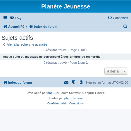
Planète Jeunesse
FAQ
Connexion
R
Accueil PJ
Index du forum
e
Sujets actifs
c
Aller à la recherche avancée
h
0 résultat trouvé • Page
1
sur
1
e
Aucun sujet ou message ne correspond à vos critères de recherche.
r
0 résultat trouvé • Page
1
sur
1
c
Aller à
h
Index du forum
Heures au format
UTC+02:00
e
r
Développé par
phpBB
® Forum Software © phpBB Limited
Traduit par
phpBB-fr.com
Confidentialité
|
Conditions