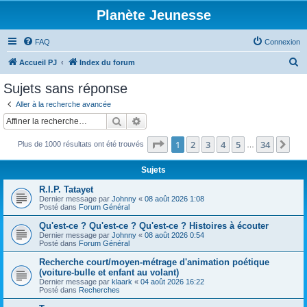
Planète Jeunesse
FAQ
Connexion
R
Accueil PJ
Index du forum
e
Sujets sans réponse
c
Aller à la recherche avancée
h
Rechercher
Recherche avancée
e
Page
1
sur
34
1
2
3
4
5
34
Sui
Plus de 1000 résultats ont été trouvés
r
…
c
Sujets
h
R.I.P. Tatayet
e
Dernier message par
Johnny
«
08 août 2026 1:08
Posté dans
Forum Général
r
Qu'est-ce ? Qu'est-ce ? Qu'est-ce ? Histoires à écouter
Dernier message par
Johnny
«
08 août 2026 0:54
Posté dans
Forum Général
Recherche court/moyen-métrage d'animation poétique
(voiture-bulle et enfant au volant)
Dernier message par
klaark
«
04 août 2026 16:22
Posté dans
Recherches