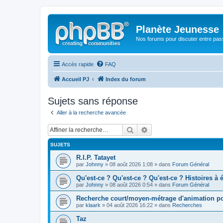
Planète Jeunesse
Nos forums pour discuter entre pas
Accès rapide
FAQ
Accueil PJ
Index du forum
Sujets sans réponse
Aller à la recherche avancée
Rechercher
Recherche avancée
SUJETS
R.I.P. Tatayet
par
Johnny
» 08 août 2026 1:08 » dans
Forum Général
Qu'est-ce ? Qu'est-ce ? Qu'est-ce ? Histoires à 
par
Johnny
» 08 août 2026 0:54 » dans
Forum Général
Recherche court/moyen-métrage d'animation poét
par
klaark
» 04 août 2026 16:22 » dans
Recherches
Taz