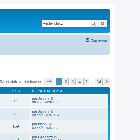
Rechercher
Recherche avancé
Connexion
Page
1
sur
34
1
2
3
4
5
34
Suivante
00 résultats ont été trouvés
…
VUES
DERNIER MESSAGE
par
Johnny
70
08 août 2026 1:08
par
Johnny
54
08 août 2026 0:54
par
klaark
169
04 août 2026 16:22
par
Gashomy
313