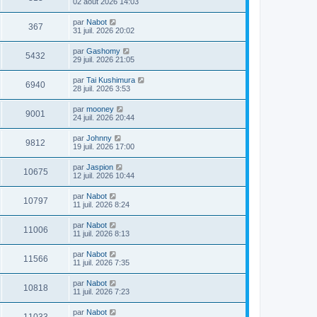
02 août 2026 14:03
par
Nabot
367
31 juil. 2026 20:02
par
Gashomy
5432
29 juil. 2026 21:05
par
Tai Kushimura
6940
28 juil. 2026 3:53
par
mooney
9001
24 juil. 2026 20:44
par
Johnny
9812
19 juil. 2026 17:00
par
Jaspion
10675
12 juil. 2026 10:44
par
Nabot
10797
11 juil. 2026 8:24
par
Nabot
11006
11 juil. 2026 8:13
par
Nabot
11566
11 juil. 2026 7:35
par
Nabot
10818
11 juil. 2026 7:23
par
Nabot