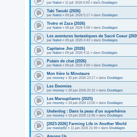
par
Nabot
» 11 juil. 2026 6:50 » dans
Doublages
Taki Tanuki (2026)
par
Nabot
» 09 juil. 2026 5:17 » dans
Doublages
Trotro et Zaza (2026)
par
Nabot
» 09 juil. 2026 4:58 » dans
Doublages
Les aventures fantastiques de Sacré Coeur (202
par
Nabot
» 09 juil. 2026 4:43 » dans
Doublages
Capitaine Jim (2026)
par
Nabot
» 09 juil. 2026 4:11 » dans
Doublages
Putain de chat (2026)
par
Nabot
» 09 juil. 2026 4:00 » dans
Doublages
Mon frère le Minotaure
par
mooney
» 30 juin 2026 23:17 » dans
Doublages
Les Doomies
par
mooney
» 28 juin 2026 20:32 » dans
Doublages
Les Marsupilamis (2025)
par
mooney
» 19 juin 2026 13:00 » dans
Doublages
Underdog : Dans la peau d'un superhéros
par
mooney
» 19 juin 2026 12:56 » dans
Doublages
[2023-2026] Farming Life in Another World
par
maskpi92
» 11 juin 2026 21:49 » dans
Doublages
Among Us