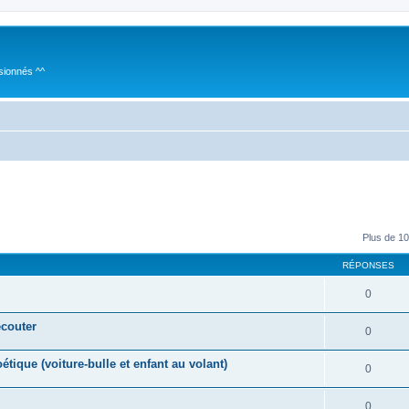
sionnés ^^
Plus de 10
RÉPONSES
0
écouter
0
ique (voiture-bulle et enfant au volant)
0
0