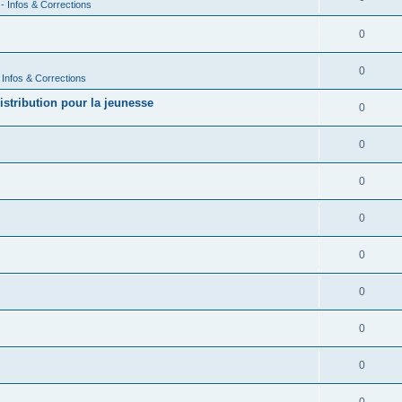
- Infos & Corrections
0
0
 Infos & Corrections
istribution pour la jeunesse
0
0
0
0
0
0
0
0