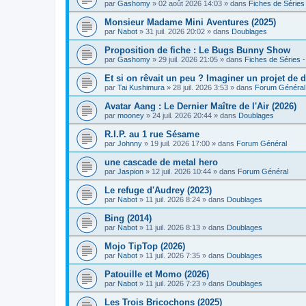
par
Gashomy
» 02 août 2026 14:03 » dans
Fiches de Séries 
Monsieur Madame Mini Aventures (2025)
par
Nabot
» 31 juil. 2026 20:02 » dans
Doublages
Proposition de fiche : Le Bugs Bunny Show
par
Gashomy
» 29 juil. 2026 21:05 » dans
Fiches de Séries -
Et si on rêvait un peu ? Imaginer un projet de d
par
Tai Kushimura
» 28 juil. 2026 3:53 » dans
Forum Général
Avatar Aang : Le Dernier Maître de l'Air (2026)
par
mooney
» 24 juil. 2026 20:44 » dans
Doublages
R.I.P. au 1 rue Sésame
par
Johnny
» 19 juil. 2026 17:00 » dans
Forum Général
une cascade de metal hero
par
Jaspion
» 12 juil. 2026 10:44 » dans
Forum Général
Le refuge d'Audrey (2023)
par
Nabot
» 11 juil. 2026 8:24 » dans
Doublages
Bing (2014)
par
Nabot
» 11 juil. 2026 8:13 » dans
Doublages
Mojo TipTop (2026)
par
Nabot
» 11 juil. 2026 7:35 » dans
Doublages
Patouille et Momo (2026)
par
Nabot
» 11 juil. 2026 7:23 » dans
Doublages
Les Trois Bricochons (2025)