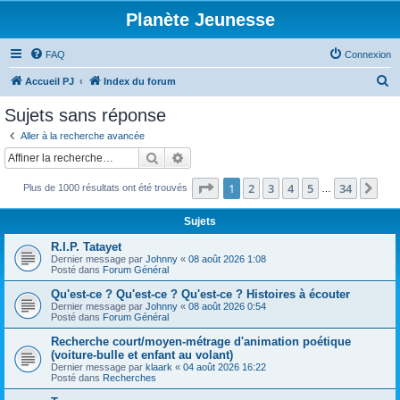
Planète Jeunesse
FAQ
Connexion
R
Accueil PJ
Index du forum
e
Sujets sans réponse
c
Aller à la recherche avancée
h
Rechercher
Recherche avancée
e
Page
1
sur
34
1
2
3
4
5
34
Sui
Plus de 1000 résultats ont été trouvés
r
…
c
Sujets
h
R.I.P. Tatayet
e
Dernier message par
Johnny
«
08 août 2026 1:08
Posté dans
Forum Général
r
Qu'est-ce ? Qu'est-ce ? Qu'est-ce ? Histoires à écouter
Dernier message par
Johnny
«
08 août 2026 0:54
Posté dans
Forum Général
Recherche court/moyen-métrage d'animation poétique
(voiture-bulle et enfant au volant)
Dernier message par
klaark
«
04 août 2026 16:22
Posté dans
Recherches