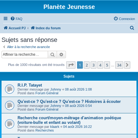
Planète Jeunesse
FAQ
Connexion
R
Accueil PJ
Index du forum
e
Sujets sans réponse
c
Aller à la recherche avancée
h
Rechercher
Recherche avancée
e
Page
1
sur
34
1
2
3
4
5
34
Sui
Plus de 1000 résultats ont été trouvés
r
…
c
Sujets
h
R.I.P. Tatayet
e
Dernier message par
Johnny
«
08 août 2026 1:08
Posté dans
Forum Général
r
Qu'est-ce ? Qu'est-ce ? Qu'est-ce ? Histoires à écouter
Dernier message par
Johnny
«
08 août 2026 0:54
Posté dans
Forum Général
Recherche court/moyen-métrage d'animation poétique
(voiture-bulle et enfant au volant)
Dernier message par
klaark
«
04 août 2026 16:22
Posté dans
Recherches