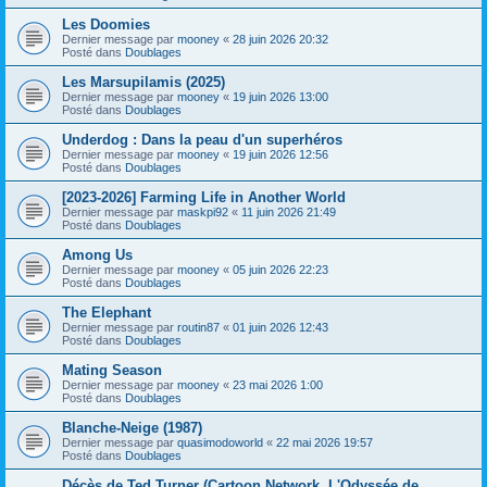
Les Doomies
Dernier message par
mooney
«
28 juin 2026 20:32
Posté dans
Doublages
Les Marsupilamis (2025)
Dernier message par
mooney
«
19 juin 2026 13:00
Posté dans
Doublages
Underdog : Dans la peau d'un superhéros
Dernier message par
mooney
«
19 juin 2026 12:56
Posté dans
Doublages
[2023-2026] Farming Life in Another World
Dernier message par
maskpi92
«
11 juin 2026 21:49
Posté dans
Doublages
Among Us
Dernier message par
mooney
«
05 juin 2026 22:23
Posté dans
Doublages
The Elephant
Dernier message par
routin87
«
01 juin 2026 12:43
Posté dans
Doublages
Mating Season
Dernier message par
mooney
«
23 mai 2026 1:00
Posté dans
Doublages
Blanche-Neige (1987)
Dernier message par
quasimodoworld
«
22 mai 2026 19:57
Posté dans
Doublages
Décès de Ted Turner (Cartoon Network, L'Odyssée de