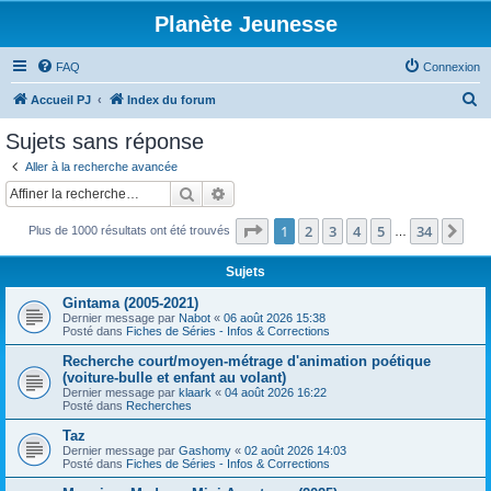
Planète Jeunesse
FAQ
Connexion
R
Accueil PJ
Index du forum
e
Sujets sans réponse
c
Aller à la recherche avancée
h
Rechercher
Recherche avancée
e
Page
1
sur
34
1
2
3
4
5
34
Sui
Plus de 1000 résultats ont été trouvés
r
…
c
Sujets
h
Gintama (2005-2021)
e
Dernier message par
Nabot
«
06 août 2026 15:38
Posté dans
Fiches de Séries - Infos & Corrections
r
Recherche court/moyen-métrage d'animation poétique
(voiture-bulle et enfant au volant)
Dernier message par
klaark
«
04 août 2026 16:22
Posté dans
Recherches
Taz
Dernier message par
Gashomy
«
02 août 2026 14:03
Posté dans
Fiches de Séries - Infos & Corrections