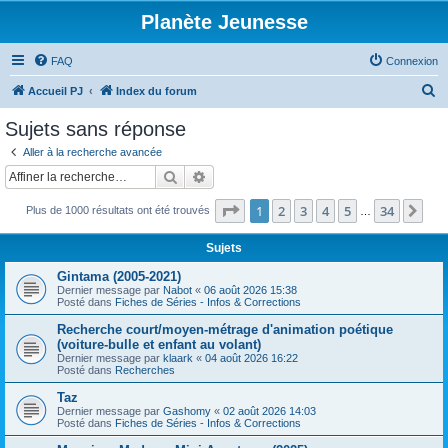
Planète Jeunesse
FAQ
Connexion
R
Accueil PJ
Index du forum
e
Sujets sans réponse
c
Aller à la recherche avancée
h
Rechercher
Recherche avancée
e
Page
1
sur
34
1
2
3
4
5
34
Sui
Plus de 1000 résultats ont été trouvés
r
…
c
Sujets
h
Gintama (2005-2021)
e
Dernier message par
Nabot
«
06 août 2026 15:38
Posté dans
Fiches de Séries - Infos & Corrections
r
Recherche court/moyen-métrage d'animation poétique
(voiture-bulle et enfant au volant)
Dernier message par
klaark
«
04 août 2026 16:22
Posté dans
Recherches
Taz
Dernier message par
Gashomy
«
02 août 2026 14:03
Posté dans
Fiches de Séries - Infos & Corrections