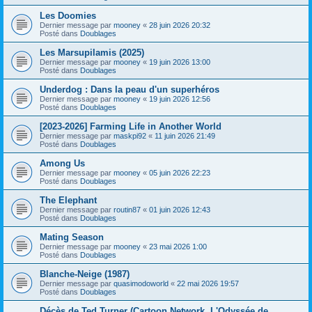
Les Doomies
Dernier message par
mooney
«
28 juin 2026 20:32
Posté dans
Doublages
Les Marsupilamis (2025)
Dernier message par
mooney
«
19 juin 2026 13:00
Posté dans
Doublages
Underdog : Dans la peau d'un superhéros
Dernier message par
mooney
«
19 juin 2026 12:56
Posté dans
Doublages
[2023-2026] Farming Life in Another World
Dernier message par
maskpi92
«
11 juin 2026 21:49
Posté dans
Doublages
Among Us
Dernier message par
mooney
«
05 juin 2026 22:23
Posté dans
Doublages
The Elephant
Dernier message par
routin87
«
01 juin 2026 12:43
Posté dans
Doublages
Mating Season
Dernier message par
mooney
«
23 mai 2026 1:00
Posté dans
Doublages
Blanche-Neige (1987)
Dernier message par
quasimodoworld
«
22 mai 2026 19:57
Posté dans
Doublages
Décès de Ted Turner (Cartoon Network, L'Odyssée de